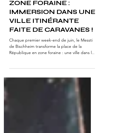
RENDEZ-VOUS EN
ZONE FORAINE :
IMMERSION DANS UNE
VILLE ITINÉRANTE
FAITE DE CARAVANES !
Chaque premier week-end de juin, le Messti
de Bischheim transforme la place de la
République en zone foraine : une ville dans la
ville, faite de caravanes et semi-remorques
démesurés. Churros, barbe à papa, skooters,
familles attardées le soir... Des familles foraines
actives depuis 1975, une culture reconnue
patrimoine UNESCO. On s'est baladés dans
les allées pour immortaliser tout ça.