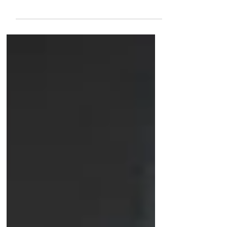
Free parties sous menace Ce 6 juin, place
Kléber, les « tapeurs de pied » se retrouvent
derrière un utilitaire dressé de murs
d'enceintes. Raggasonic ouvre le bal, prises
de parole, rap et « boom boom » rythment le
cortège. L'Acte II, plus fort que le premier —
photos ici. Deux projets de loi visent les free
parties : prison, saisies, 30 000 € pour les
orgas. Pour Tekno Anti Rep, Resistek et
d'autres, ces lois sont liberticides.