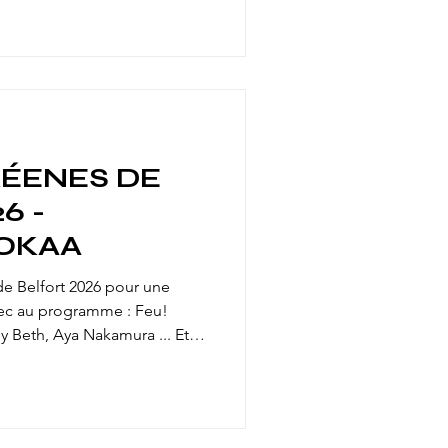
ritoire à travers ce travail
 que j'ai énormément aimée.
rbach, rédactrice en chef de
ÉENES DE
6 -
OKAA
de Belfort 2026 pour une
c au programme : Feu!
y Beth, Aya Nakamura ... Et
 leur meilleure tenue entre
l, la poussière & la bonne