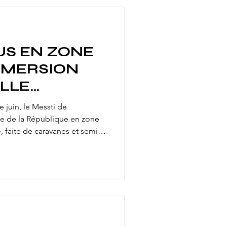
US EN ZONE
IMMERSION
ILLE
FAITE DE
juin, le Messti de
!
ce de la République en zone
le, faite de caravanes et semi-
s, barbe à papa, skooters,
es familles foraines actives
econnue patrimoine UNESCO.
ées pour immortaliser tout ça.