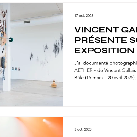
associations, initiatives local
font vivre cet événement, do
17 oct. 2025
VINCENT GA
PRÉSENTE 
EXPOSITION 
L'ATELIER M
J’ai documenté photographi
BÂLE !
AETHER » de Vincent Gallais 
Bâle (15 mars – 20 avril 2025),
Tube (Strasbourg). L’installa
différées et les transformatio
structures, dessins et photo
détournements d’objets du q
», évoquant un milieu interméd
entre l’urbain, le domestique 
3 oct. 2025