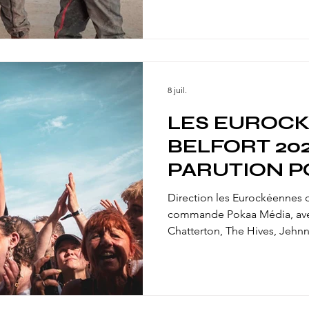
rencontre des acteurs et du ter
photo a été une expérience
Un grand merci à Mélanie Be
L'Est Agricole.
8 juil.
LES EUROCK
BELFORT 202
PARUTION P
Direction les Eurockéennes 
commande Pokaa Média, ave
Chatterton, The Hives, Jehnn
des festivaliers qui ont sorti
deux canicules, sous le solei
musique !