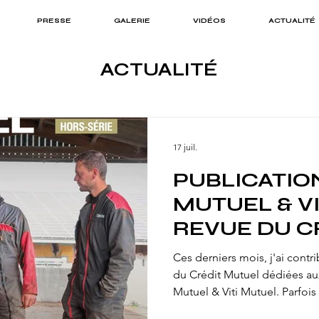
PRESSE
GALERIE
VIDÉOS
ACTUALITÉ
ACTUALITÉ
17 juil.
PUBLICATION
MUTUEL & VI
REVUE DU C
MUTUEL - N°
Ces derniers mois, j'ai contr
du Crédit Mutuel dédiées aux 
Mutuel & Viti Mutuel. Parfois accompagné de journalistes
comme Lucie D'Agostos ou So