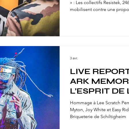
RHIN !
» : Les collectifs Resistek, 2
mobilisent contre une proposi
renforcer la pénalisation des
directe à l'interdiction préfe
rassemblements festifs music
vigueur jusqu'au 30 septembre 2026. Ils se
rendez-vous place Kléber, à 
2026 à 14h. Appareil en main, 
3 avr.
LIVE REPORT
ARK MEMORI
L’ESPRIT DE
"SCRATCH" 
Hommage à Lee Scratch Perr
ENVOÛTE LA
Myton, Joy White et Easy Ri
Briqueterie de Schiltigheim
BRIQUETERI