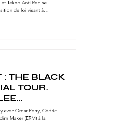
46 et Tekno Anti Rep se
tion de loi visant à
 free-parties. Une réponse
ctorale des raves et
aux dans le Bas-Rhin, en
 sont donnez
Strasbourg, ce samedi 18 avril
je suis all
 : THE BLACK
AL TOUR.
 LEE
PERRY
y avec Omar Perry, Cédric
ddim Maker (ERM) à la
E AVEC