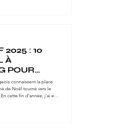
ON, JOY
R PERRY &
2025 : 10
L À
G POUR
 LOCALE,
geois connaissent la place
IALE & ENGAGÉE !
é de Noël tourné vers le
. En cette fin d'année, j'ai eu
sieurs reportage
ambre Régionale de
ire du Grand Est (CRESS),
 acteurs et actrices :