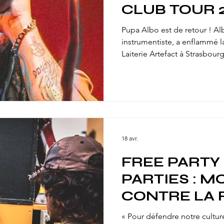
CLUB TOUR 2
LAITERIE A
Pupa Albo est de retour ! Alb
instrumentiste, a enflammé 
Laiterie Artefact à Strasbourg
de son « Nine Mile Club Tour
comme Soul Pirate ou Kingston
Shengen Clan un show magist
envolées lyriques. Un concer
éclectique et multigénérati
United était au rendez-vous 
18 avr.
FREE PARTY 
PARTIES : M
CONTRE LA 
PRÉFECTORA
« Pour défendre notre cultur