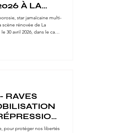
026 À LA
RTEFACT
orosie, star jamaïcaine multi-
la scène rénovée de La
 le 30 avril 2026, dans le cadre
 2026 ». Auteur de classiques
 Town, il a livré avec le
ral, mêlant toasting et
t acclamé par un public
onnel. Strasbourg Reggae
— et en rede
- RAVES
OBILISATION
RÉPRESSION
LE DU BAS-
e, pour protéger nos libertés