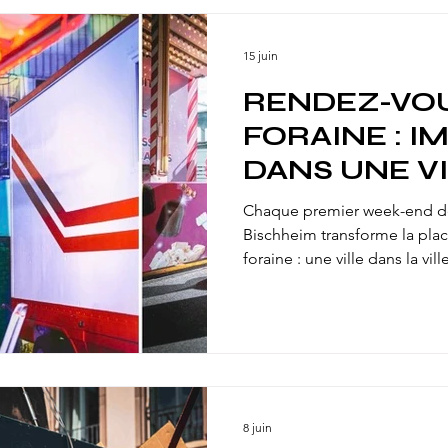
15 juin
RENDEZ-VO
FORAINE : 
DANS UNE V
ITINÉRANTE 
Chaque premier week-end de 
CARAVANES 
Bischheim transforme la pla
foraine : une ville dans la vil
remorques démesurés. Churro
familles attardées le soir... D
depuis 1975, une culture r
On s'est baladés dans les all
8 juin