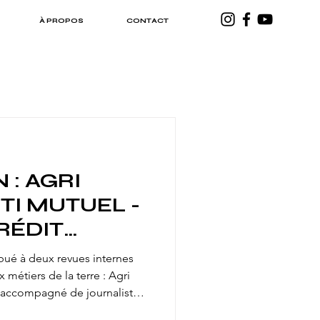
À PROPOS
CONTACT
 : AGRI
TI MUTUEL -
RÉDIT
72 JUIN 2026
ibué à deux revues internes
métiers de la terre : Agri
phie Pajot, partir à la