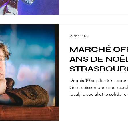
CÉDRIC MYT
WHITE, OMA
ERM !
25 déc. 2025
MARCHÉ OFF 
ANS DE NOË
STRASBOUR
L'ÉCONOMIE
Depuis 10 ans, les Strasbour
SOC
Grimmeissen pour son march
local, le social et le solidaire
l'opportunité de réaliser plu
photographique pour la Ch
l'Économie Sociale et Solida
documentant les stands, leurs