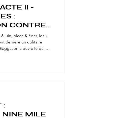
CTE II -
ES :
ON CONTRE
ION DES
 juin, place Kléber, les «
S & DES
t derrière un utilitaire
Raggasonic ouvre le bal,
boom boom » rythment le
S !
que le premier — photos ici.
free parties : prison, saisies,
 Tekno Anti Rep, Resistek et
cides.
 :
 NINE MILE