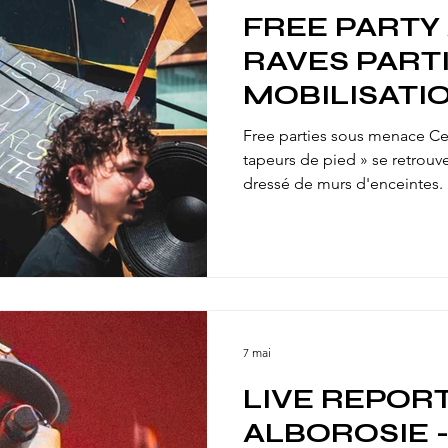
FREE PARTY A
RAVES PARTI
MOBILISATI
LA RÉPRESS
Free parties sous menace Ce 6
FÊTES LIBRE
tapeurs de pied » se retrouven
dressé de murs d'enceintes. 
CULTURES
prises de parole, rap et « 
ALTERNATIVE
cortège. L'Acte II, plus fort 
Deux projets de loi visent les 
30 000 € pour les orgas. Pour
d'autres, ces lois sont liberti
7 mai
LIVE REPORT
ALBOROSIE -